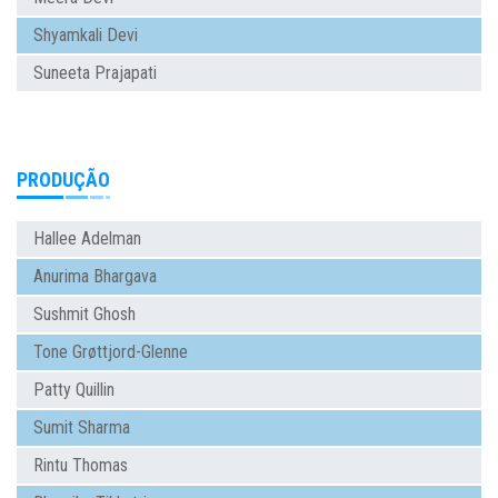
Shyamkali Devi
Suneeta Prajapati
PRODUÇÃO
Hallee Adelman
Anurima Bhargava
Sushmit Ghosh
Tone Grøttjord-Glenne
Patty Quillin
Sumit Sharma
Rintu Thomas