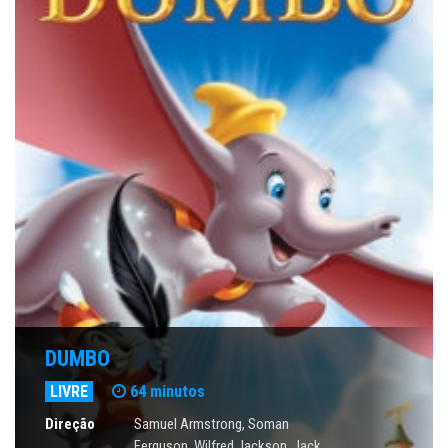
DUMBO
LIVRE
64 minutos
Direção
Samuel Armstrong, Soman
Ferguson, Wilfred Jackson, Jack