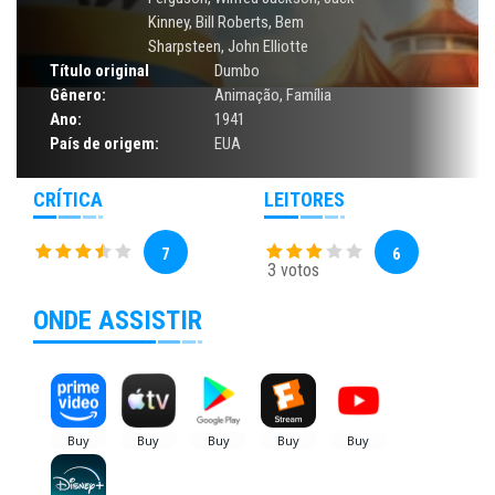
Kinney, Bill Roberts, Bem
Sharpsteen, John Elliotte
Título original
Dumbo
Gênero:
Animação
,
Família
Ano:
1941
País de origem:
EUA
CRÍTICA
LEITORES
7
6
3 votos
ONDE ASSISTIR