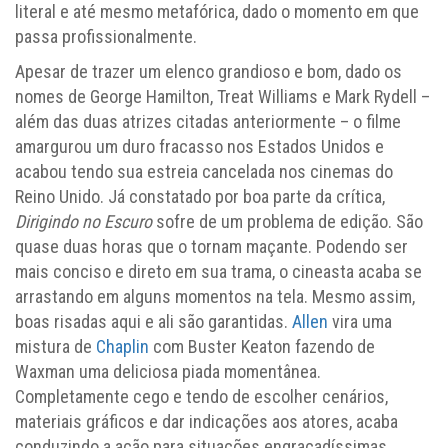
literal e até mesmo metafórica, dado o momento em que
passa profissionalmente.
Apesar de trazer um elenco grandioso e bom, dado os
nomes de George Hamilton, Treat Williams e Mark Rydell –
além das duas atrizes citadas anteriormente – o filme
amargurou um duro fracasso nos Estados Unidos e
acabou tendo sua estreia cancelada nos cinemas do
Reino Unido. Já constatado por boa parte da crítica,
Dirigindo no Escuro
sofre de um problema de edição. São
quase duas horas que o tornam maçante. Podendo ser
mais conciso e direto em sua trama, o cineasta acaba se
arrastando em alguns momentos na tela. Mesmo assim,
boas risadas aqui e ali são garantidas.
Allen
vira uma
mistura de
Chaplin
com Buster Keaton fazendo de
Waxman uma deliciosa piada momentânea.
Completamente cego e tendo de escolher cenários,
materiais gráficos e dar indicações aos atores, acaba
conduzindo a ação para situações engraçadíssimas.