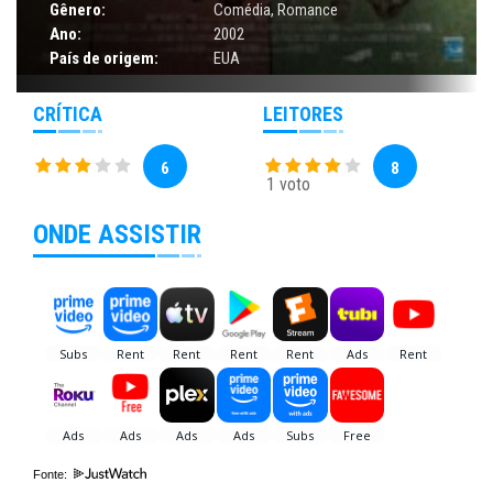
Gênero:
Comédia
,
Romance
Ano:
2002
País de origem:
EUA
CRÍTICA
LEITORES
6
8
1 voto
ONDE ASSISTIR
Fonte: