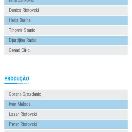
Nina Jankovic
Danica Ristovski
Haris Burina
Tihomir Stanic
Djurdjina Radic
Cenad Ciric
PRODUÇÃO
Gorana Grozdanic
Ivan Maloca
Lazar Ristovski
Petar Ristovski