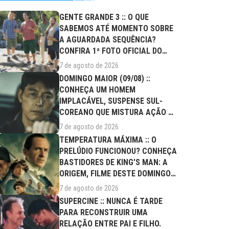
GENTE GRANDE 3 :: O QUE
SABEMOS ATÉ MOMENTO SOBRE
A AGUARDADA SEQUÊNCIA?
CONFIRA 1ª FOTO OFICIAL DO
ELENCO!
7 de agosto de 2026
DOMINGO MAIOR (09/08) ::
CONHEÇA UM HOMEM
IMPLACÁVEL, SUSPENSE SUL-
COREANO QUE MISTURA AÇÃO E
DRAMA FAMILIAR
7 de agosto de 2026
TEMPERATURA MÁXIMA :: O
PRELÚDIO FUNCIONOU? CONHEÇA
BASTIDORES DE KING’S MAN: A
ORIGEM, FILME DESTE DOMINGO
(09/08)
7 de agosto de 2026
SUPERCINE :: NUNCA É TARDE
PARA RECONSTRUIR UMA
RELAÇÃO ENTRE PAI E FILHO.