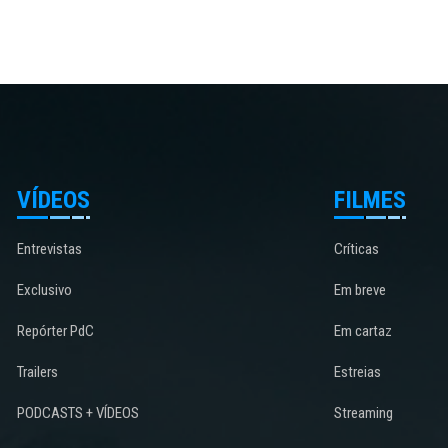
VÍDEOS
FILMES
Entrevistas
Críticas
Exclusivo
Em breve
Repórter PdC
Em cartaz
Trailers
Estreias
PODCASTS + VÍDEOS
Streaming