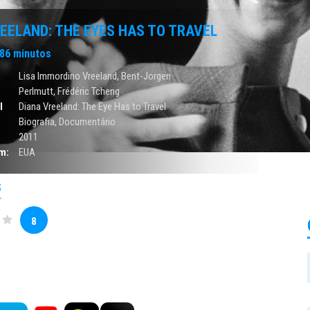
EELAND: THE EYES HAS TO TRAVEL
86 minutos
Lisa Immordino Vreeland, Bent-Jorgen
Perlmutt, Frédéric Tcheng
l
Diana Vreeland: The Eye Has to Travel
Biografia
,
Documentário
2011
m:
EUA
S
8