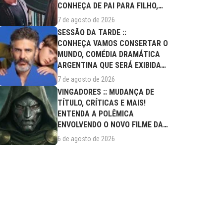
CONHEÇA DE PAI PARA FILHO,
FILME DESTE...
7 de agosto de 2026
SESSÃO DA TARDE ::
CONHEÇA VAMOS CONSERTAR O
MUNDO, COMÉDIA DRAMÁTICA
ARGENTINA QUE SERÁ EXIBIDA
NESTA SEXTA (07/08)
7 de agosto de 2026
VINGADORES :: MUDANÇA DE
TÍTULO, CRÍTICAS E MAIS!
ENTENDA A POLÊMICA
ENVOLVENDO O NOVO FILME DA
MARVEL
6 de agosto de 2026