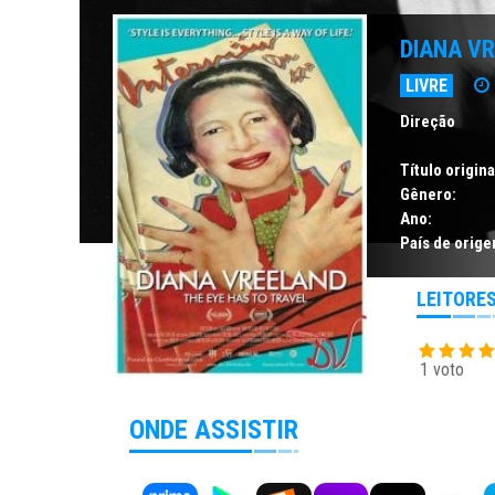
DIANA VR
LIVRE
Direção
Título origina
Gênero:
Ano:
País de orige
LEITORE
1 voto
ONDE ASSISTIR