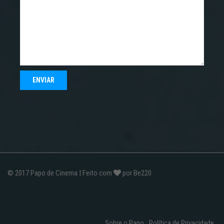
© 2017
Papo de Cinema
| Feito com
por
Be220
Sobre o Papo
Política de Privacidade