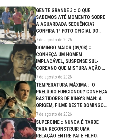
GENTE GRANDE 3 :: O QUE
SABEMOS ATÉ MOMENTO SOBRE
A AGUARDADA SEQUÊNCIA?
CONFIRA 1ª FOTO OFICIAL DO
ELENCO!
7 de agosto de 2026
DOMINGO MAIOR (09/08) ::
CONHEÇA UM HOMEM
IMPLACÁVEL, SUSPENSE SUL-
COREANO QUE MISTURA AÇÃO E
DRAMA FAMILIAR
7 de agosto de 2026
TEMPERATURA MÁXIMA :: O
PRELÚDIO FUNCIONOU? CONHEÇA
BASTIDORES DE KING’S MAN: A
ORIGEM, FILME DESTE DOMINGO
(09/08)
7 de agosto de 2026
SUPERCINE :: NUNCA É TARDE
PARA RECONSTRUIR UMA
RELAÇÃO ENTRE PAI E FILHO.