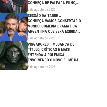
CONHEÇA DE PAI PARA FILHO,
FILME DESTE...
7 de agosto de 2026
SESSÃO DA TARDE ::
CONHEÇA VAMOS CONSERTAR O
MUNDO, COMÉDIA DRAMÁTICA
ARGENTINA QUE SERÁ EXIBIDA
NESTA SEXTA (07/08)
7 de agosto de 2026
VINGADORES :: MUDANÇA DE
TÍTULO, CRÍTICAS E MAIS!
ENTENDA A POLÊMICA
ENVOLVENDO O NOVO FILME DA
MARVEL
6 de agosto de 2026