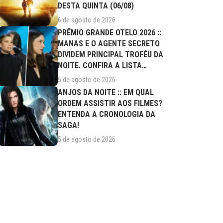
DESTA QUINTA (06/08)
6 de agosto de 2026
PRÊMIO GRANDE OTELO 2026 ::
MANAS E O AGENTE SECRETO
DIVIDEM PRINCIPAL TROFÉU DA
NOITE. CONFIRA A LISTA
COMPLETA DE...
5 de agosto de 2026
ANJOS DA NOITE :: EM QUAL
ORDEM ASSISTIR AOS FILMES?
ENTENDA A CRONOLOGIA DA
SAGA!
5 de agosto de 2026