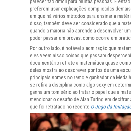
parecer tão difícil para muitas pessoas. É então
preferem usar explicações complicadas demais 
em que há vários métodos para ensinar a matéri
disso, também deve ser considerado que a mate
quando a maioria não aprende a desenvolver um 
poder passar em provas, como ocorre em pratic
Por outro lado, é notável a admiração que matem
eles veem nisso coisas que passam despercebid
documentário retrate a matemática quase como 
deles mostra ao descrever pontos de uma escult
principais nomes no ramo e ganhador da Medalha
se refira a disciplina como algo sexy em determ
ganha um tom sério ao tratar o papel que a ma
mencionar o desafio de Alan Turing em decifrar
que foi retratado no recente
O Jogo da Imitaçã