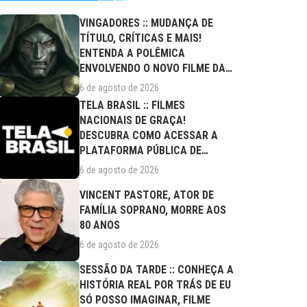
VINGADORES :: MUDANÇA DE
TÍTULO, CRÍTICAS E MAIS!
ENTENDA A POLÊMICA
ENVOLVENDO O NOVO FILME DA
MARVEL
6 de agosto de 2026
TELA BRASIL :: FILMES
NACIONAIS DE GRAÇA!
DESCUBRA COMO ACESSAR A
PLATAFORMA PÚBLICA DE
STREAMING
6 de agosto de 2026
VINCENT PASTORE, ATOR DE
FAMÍLIA SOPRANO, MORRE AOS
80 ANOS
6 de agosto de 2026
SESSÃO DA TARDE :: CONHEÇA A
HISTÓRIA REAL POR TRÁS DE EU
SÓ POSSO IMAGINAR, FILME