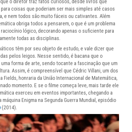
 que o diretor traz fatos curiosos, desde livros que
para coisas que poderiam ser mais simples até casos
a, e nem todos são muito fáceis ou cativantes. Além
mática obriga todos a pensarem, o que é um problema
raciocínio lógico, decorando apenas o suficiente para
amente todas as disciplinas.
áticos têm por seu objeto de estudo, e vale dizer que
as pelos leigos. Nesse sentido, é bacana que o
uma forma de arte, sendo tocante a fascinação que um
ura. Assim, é compreensível que Cédric Villani, um dos
 Fields, honraria da União Internacional de Matemática,
inado momento. E se o filme começa leve, mais tarde ele
temática exerceu em eventos importantes, chegando a
 a máquina Enigma na Segunda Guerra Mundial, episódio
o
(2014).