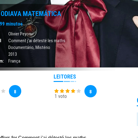
 ODIAVA MATEMÁTICA
99 minutos
Olivier Peyon
l
Comment j'ai détesté les maths
Documentário
,
Mistério
2013
m:
França
LEITORES
8
8
1 voto