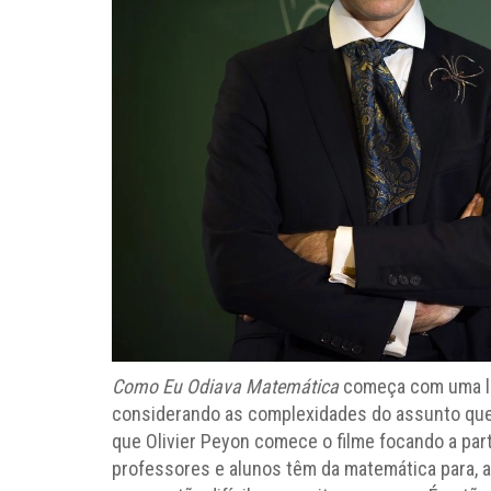
Como Eu Odiava Matemática
começa com uma le
considerando as complexidades do assunto que ir
que Olivier Peyon comece o filme focando a part
professores e alunos têm da matemática para, a 