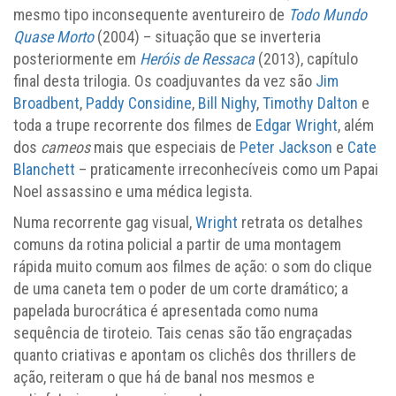
mesmo tipo inconsequente aventureiro de
Todo Mundo
Quase Morto
(2004) – situação que se inverteria
posteriormente em
Heróis de Ressaca
(2013), capítulo
final desta trilogia. Os coadjuvantes da vez são
Jim
Broadbent
,
Paddy Considine
,
Bill Nighy
,
Timothy Dalton
e
toda a trupe recorrente dos filmes de
Edgar Wright
, além
dos
cameos
mais que especiais de
Peter Jackson
e
Cate
Blanchett
– praticamente irreconhecíveis como um Papai
Noel assassino e uma médica legista.
Numa recorrente gag visual,
Wright
retrata os detalhes
comuns da rotina policial a partir de uma montagem
rápida muito comum aos filmes de ação: o som do clique
de uma caneta tem o poder de um corte dramático; a
papelada burocrática é apresentada como numa
sequência de tiroteio. Tais cenas são tão engraçadas
quanto criativas e apontam os clichês dos thrillers de
ação, reiteram o que há de banal nos mesmos e