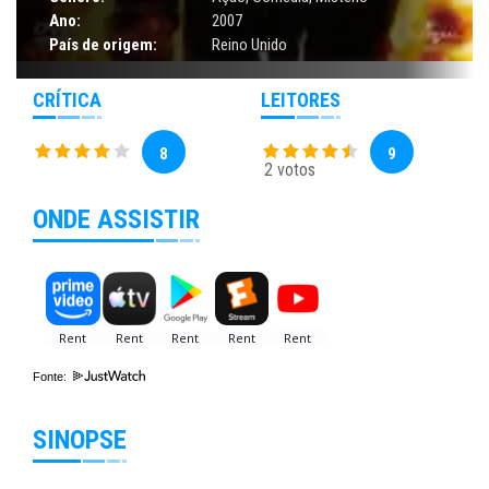
Ano:
2007
País de origem:
Reino Unido
CRÍTICA
LEITORES
8
9
2 votos
ONDE ASSISTIR
Fonte:
SINOPSE