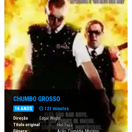
CHUMBO GROSSO
16 ANOS
121 minutos
Direção
Edgar Wright
Título original
Hot Fuzz
Gênero:
Ação
,
Comédia
,
Mistério