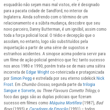
esquadrão não sejam mais mal vistos, ele é designado
para a pacata cidade de Sandford, no interior da
Inglaterra. Ainda sofrendo com o término de um
relacionamento e a súbita mudança, descobre que seu
novo parceiro, Danny Butterman, é um ignóbil, assim como
toda a força policial local. O tédio e decepção que o
assolam, no entanto, logo são substituídos pela
inquietação a partir de uma série de supostos e
estranhos acidentes. A sinopse acima poderia servir para
um filme de ação policial genérico que fez tanto sucesso
nos anos 1980 e 1990, porém trata-se de mais uma sátira
incorreta de
Edgar Wright
co-roteirizada e protagonizada
por
Simon Pegg
e estrelada por seu eterno sidekick
Nick
Frost
. Em
Chumbo Grosso
, segunda parte da
trilogia
Sangue e Sorvete
, ou
Three Flavours Cornetto Trilogy
, o
foco das gags são as duplas policiais que fizeram
sucesso em filmes como
Máquina Mortífera
(1987),
Bad
Boys
(1995) e
Caçadores de Emoção
(1991) – todos