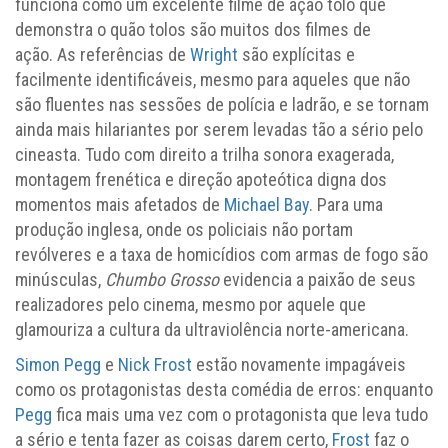
funciona como um excelente filme de ação tolo que
demonstra o quão tolos são muitos dos filmes de
ação. As referências de
Wright
são explícitas e
facilmente identificáveis, mesmo para aqueles que não
são fluentes nas sessões de polícia e ladrão, e se tornam
ainda mais hilariantes por serem levadas tão a sério pelo
cineasta. Tudo com direito a trilha sonora exagerada,
montagem frenética e direção apoteótica digna dos
momentos mais afetados de
Michael Bay
. Para uma
produção inglesa, onde os policiais não portam
revólveres e a taxa de homicídios com armas de fogo são
minúsculas,
Chumbo Grosso
evidencia a paixão de seus
realizadores pelo cinema, mesmo por aquele que
glamouriza a cultura da ultraviolência norte-americana.
Simon Pegg
e
Nick Frost
estão novamente impagáveis
como os protagonistas desta comédia de erros: enquanto
Pegg
fica mais uma vez com o protagonista que leva tudo
a sério e tenta fazer as coisas darem certo,
Frost
faz o