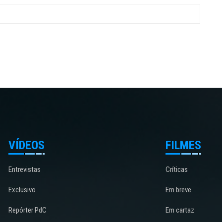
VÍDEOS
FILMES
Entrevistas
Críticas
Exclusivo
Em breve
Repórter PdC
Em cartaz