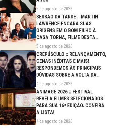
5 de agosto de 2026
SESSÃO DA TARDE :: MARTIN
LAWRENCE ENCARA SUAS
ORIGENS EM O BOM FILHO À
CASA TORNA, FILME DESTA
QUARTA (05/08)
5 de agosto de 2026
CREPÚSCULO :: RELANÇAMENTO,
CENAS INÉDITAS E MAIS!
RESPONDEMOS ÀS PRINCIPAIS
DÚVIDAS SOBRE A VOLTA DA
SAGA AOS CINEMAS
4 de agosto de 2026
ANIMAGE 2026 :: FESTIVAL
REVELA FILMES SELECIONADOS
PARA SUA 16ª EDIÇÃO. CONFIRA
A LISTA!
4 de agosto de 2026