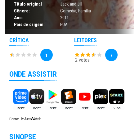
Título original
Jack and Jill
Gênero:
Comédia
,
Família
Ano:
2011
País de origem:
EUA
CRÍTICA
LEITORES
1
7
2 votos
ONDE ASSISTIR
Fonte:
SINOPSE