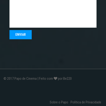
© 2017
Papo de Cinema
| Feito com
por
Be220
Sobre o Papo
Política de Privacidade