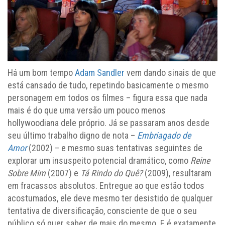
Há um bom tempo
Adam Sandler
vem dando sinais de que
está cansado de tudo, repetindo basicamente o mesmo
personagem em todos os filmes – figura essa que nada
mais é do que uma versão um pouco menos
hollywoodiana dele próprio. Já se passaram anos desde
seu último trabalho digno de nota –
Embriagado de
Amor
(2002) – e mesmo suas tentativas seguintes de
explorar um insuspeito potencial dramático, como
Reine
Sobre Mim
(2007) e
Tá Rindo do Quê?
(2009), resultaram
em fracassos absolutos. Entregue ao que estão todos
acostumados, ele deve mesmo ter desistido de qualquer
tentativa de diversificação, consciente de que o seu
público só quer saber de mais do mesmo. E é exatamente