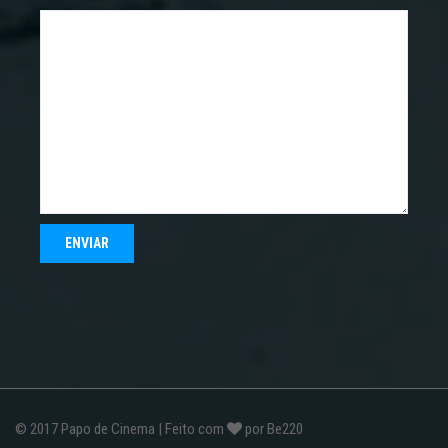
© 2017
Papo de Cinema
| Feito com
por
Be220