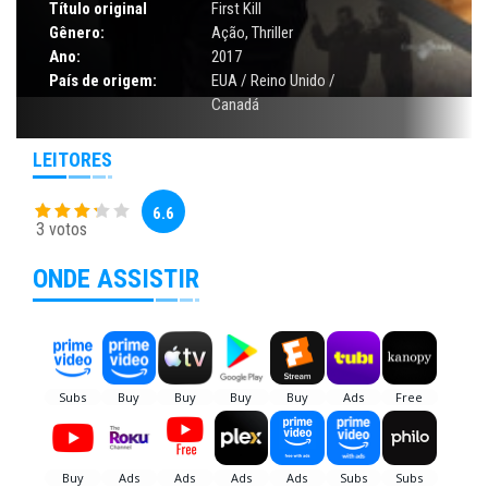
Título original
First Kill
Gênero:
Ação
,
Thriller
Ano:
2017
País de origem:
EUA / Reino Unido /
Canadá
LEITORES
6.6
3 votos
ONDE ASSISTIR