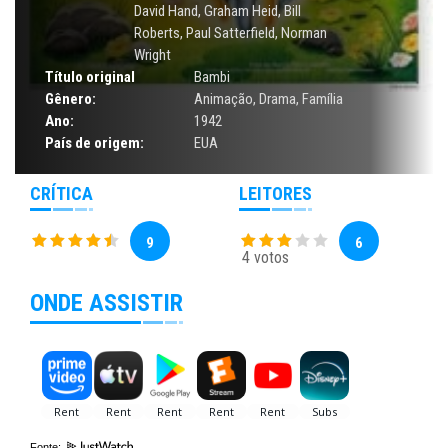
David Hand, Graham Heid, Bill
Roberts, Paul Satterfield, Norman
Wright
Título original
Bambi
Gênero:
Animação
,
Drama
,
Família
Ano:
1942
País de origem:
EUA
CRÍTICA
LEITORES
9
6
4 votos
ONDE ASSISTIR
Fonte: