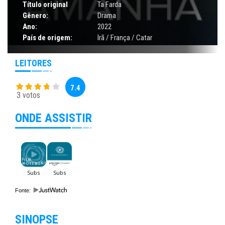
Título original
Ta Farda
Gênero:
Drama
Ano:
2022
País de origem:
Irã / França / Catar
LEITORES
7.4
3 votos
ONDE ASSISTIR
Fonte:
SINOPSE