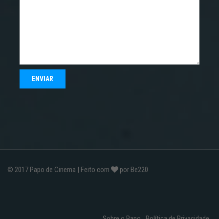
© 2017
Papo de Cinema
| Feito com
por
Be220
Sobre o Papo
Política de Privacidade