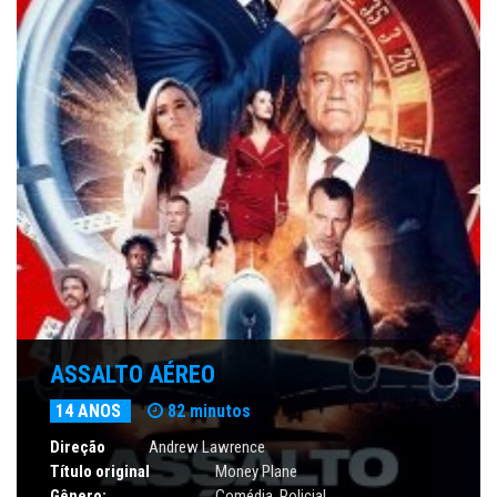
ASSALTO AÉREO
14 ANOS
82 minutos
Direção
Andrew Lawrence
Título original
Money Plane
Gênero:
Comédia
,
Policial
,