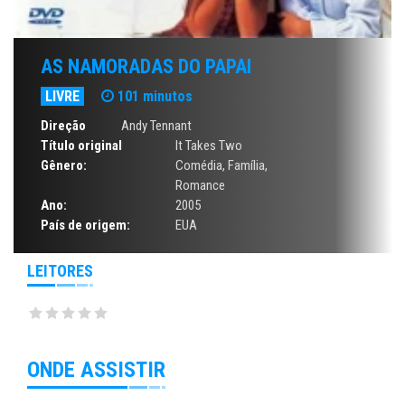
AS NAMORADAS DO PAPAI
LIVRE
101 minutos
Direção
Andy Tennant
Título original
It Takes Two
Gênero:
Comédia
,
Família
,
Romance
Ano:
2005
País de origem:
EUA
LEITORES
ONDE ASSISTIR