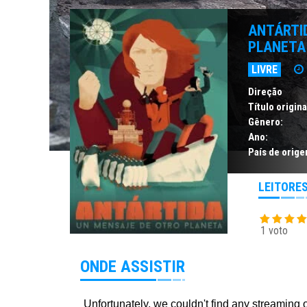
ANTÁRTI
PLANETA
LIVRE
Direção
Título origina
Gênero:
Ano:
País de orige
LEITORE
1 voto
ONDE ASSISTIR