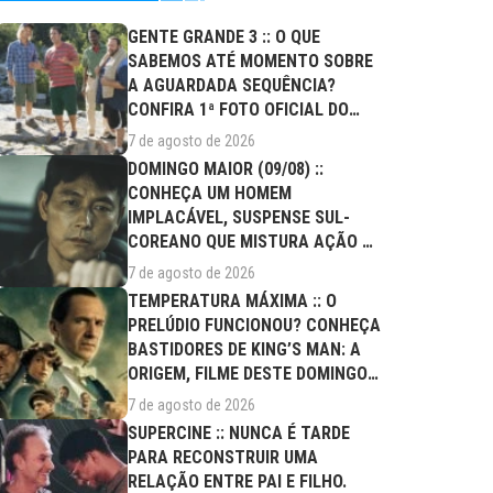
GENTE GRANDE 3 :: O QUE
SABEMOS ATÉ MOMENTO SOBRE
A AGUARDADA SEQUÊNCIA?
CONFIRA 1ª FOTO OFICIAL DO
ELENCO!
7 de agosto de 2026
DOMINGO MAIOR (09/08) ::
CONHEÇA UM HOMEM
IMPLACÁVEL, SUSPENSE SUL-
COREANO QUE MISTURA AÇÃO E
DRAMA FAMILIAR
7 de agosto de 2026
TEMPERATURA MÁXIMA :: O
PRELÚDIO FUNCIONOU? CONHEÇA
BASTIDORES DE KING’S MAN: A
ORIGEM, FILME DESTE DOMINGO
(09/08)
7 de agosto de 2026
SUPERCINE :: NUNCA É TARDE
PARA RECONSTRUIR UMA
RELAÇÃO ENTRE PAI E FILHO.