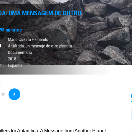
DA: UMA MENSAGEM DE OUTRO
98 minutos
Mario Cuesta Hernando
l
Antártida: un mensaje de otro planeta
Documentário
2018
m:
Espanha
S
8