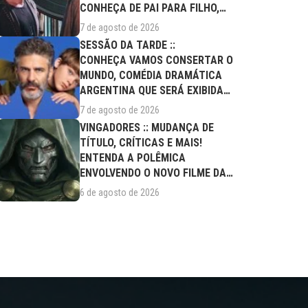
CONHEÇA DE PAI PARA FILHO,
FILME DESTE...
7 de agosto de 2026
SESSÃO DA TARDE ::
CONHEÇA VAMOS CONSERTAR O
MUNDO, COMÉDIA DRAMÁTICA
ARGENTINA QUE SERÁ EXIBIDA
NESTA SEXTA (07/08)
7 de agosto de 2026
VINGADORES :: MUDANÇA DE
TÍTULO, CRÍTICAS E MAIS!
ENTENDA A POLÊMICA
ENVOLVENDO O NOVO FILME DA
MARVEL
6 de agosto de 2026