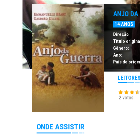
ANJO DA
14 ANOS
Direção
Título origina
Gênero:
Ano:
País de orige
LEITORE
2 votos
ONDE ASSISTIR