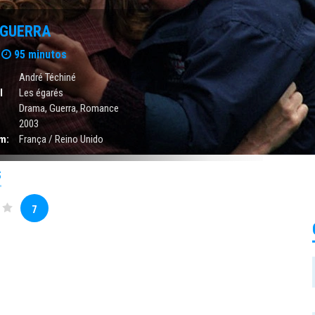
 GUERRA
95 minutos
André Téchiné
l
Les égarés
Drama
,
Guerra
,
Romance
2003
m:
França / Reino Unido
S
7