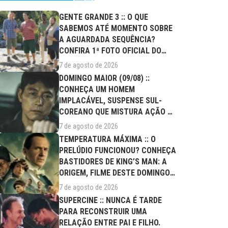
GENTE GRANDE 3 :: O QUE
SABEMOS ATÉ MOMENTO SOBRE
A AGUARDADA SEQUÊNCIA?
CONFIRA 1ª FOTO OFICIAL DO
ELENCO!
7 de agosto de 2026
DOMINGO MAIOR (09/08) ::
CONHEÇA UM HOMEM
IMPLACÁVEL, SUSPENSE SUL-
COREANO QUE MISTURA AÇÃO E
DRAMA FAMILIAR
7 de agosto de 2026
TEMPERATURA MÁXIMA :: O
PRELÚDIO FUNCIONOU? CONHEÇA
BASTIDORES DE KING’S MAN: A
ORIGEM, FILME DESTE DOMINGO
(09/08)
7 de agosto de 2026
SUPERCINE :: NUNCA É TARDE
PARA RECONSTRUIR UMA
RELAÇÃO ENTRE PAI E FILHO.