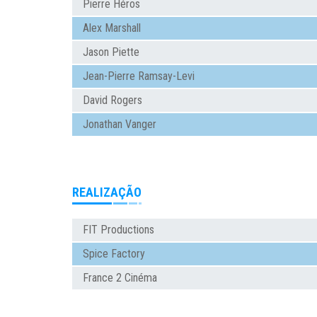
Pierre Héros
Alex Marshall
Jason Piette
Jean-Pierre Ramsay-Levi
David Rogers
Jonathan Vanger
REALIZAÇÃO
FIT Productions
Spice Factory
France 2 Cinéma