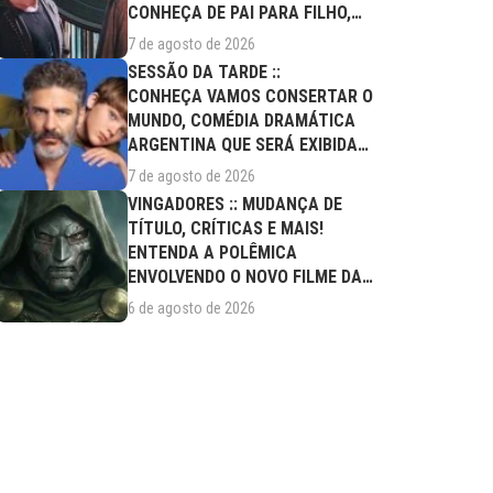
CONHEÇA DE PAI PARA FILHO,
FILME DESTE...
7 de agosto de 2026
SESSÃO DA TARDE ::
CONHEÇA VAMOS CONSERTAR O
MUNDO, COMÉDIA DRAMÁTICA
ARGENTINA QUE SERÁ EXIBIDA
NESTA SEXTA (07/08)
7 de agosto de 2026
VINGADORES :: MUDANÇA DE
TÍTULO, CRÍTICAS E MAIS!
ENTENDA A POLÊMICA
ENVOLVENDO O NOVO FILME DA
MARVEL
6 de agosto de 2026