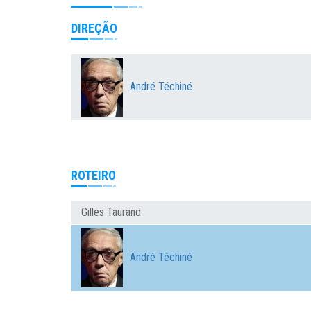
DIREÇÃO
André Téchiné
ROTEIRO
Gilles Taurand
André Téchiné