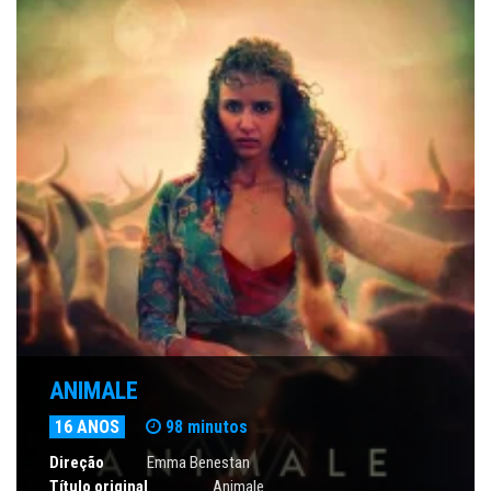
ANIMALE
16 ANOS
98 minutos
Direção
Emma Benestan
Título original
Animale