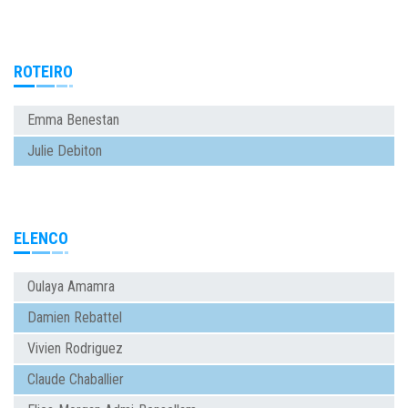
ROTEIRO
Emma Benestan
Julie Debiton
ELENCO
Oulaya Amamra
Damien Rebattel
Vivien Rodriguez
Claude Chaballier