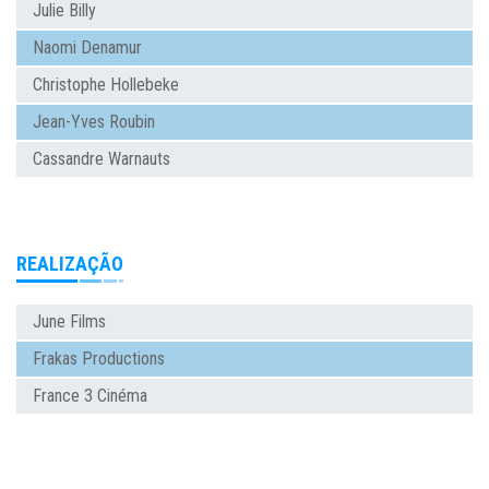
Julie Billy
Naomi Denamur
Christophe Hollebeke
Jean-Yves Roubin
Cassandre Warnauts
REALIZAÇÃO
June Films
Frakas Productions
France 3 Cinéma