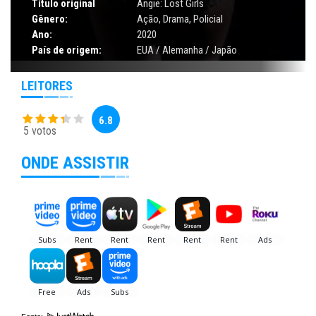
Título original
Angie: Lost Girls
Gênero:
Ação
,
Drama
,
Policial
Ano:
2020
País de origem:
EUA / Alemanha / Japão
LEITORES
6.8
5 votos
ONDE ASSISTIR