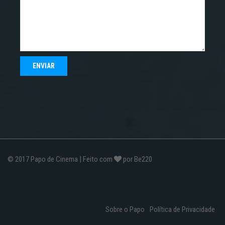
© 2017
Papo de Cinema
| Feito com
por
Be220
Sobre o Papo
Política de Privacidade