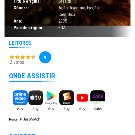
Título original
Stealth
Gênero:
Ação
,
Aventura
,
Ficção
Científica
Ano:
2005
País de origem:
EUA
LEITORES
9
2 votos
ONDE ASSISTIR
Fonte: