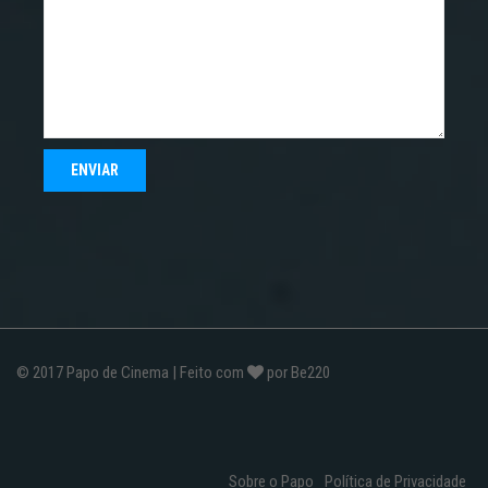
© 2017
Papo de Cinema
| Feito com
por
Be220
Sobre o Papo
Política de Privacidade