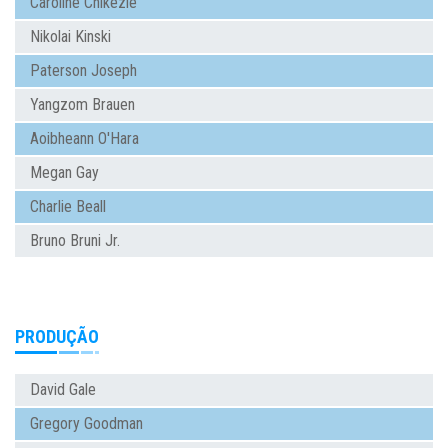
Caroline Chikezie
Nikolai Kinski
Paterson Joseph
Yangzom Brauen
Aoibheann O'Hara
Megan Gay
Charlie Beall
Bruno Bruni Jr.
PRODUÇÃO
David Gale
Gregory Goodman