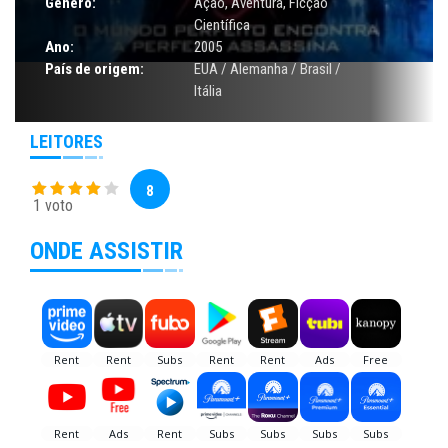
Gênero:
Ação
,
Aventura
,
Ficção
Científica
Ano:
2005
País de origem:
EUA / Alemanha / Brasil /
Itália
LEITORES
8
1 voto
ONDE ASSISTIR