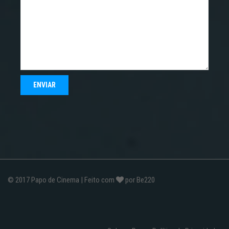
© 2017
Papo de Cinema
| Feito com
por
Be220