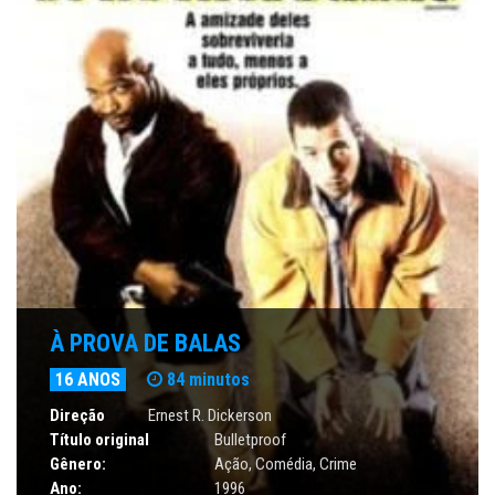
À PROVA DE BALAS
16 ANOS
84 minutos
Direção
Ernest R. Dickerson
Título original
Bulletproof
Gênero:
Ação
,
Comédia
,
Crime
Ano:
1996