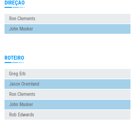
DIREÇÃO
Ron Clements
John Musker
ROTEIRO
Greg Erb
Jason Oremland
Ron Clements
John Musker
Rob Edwards