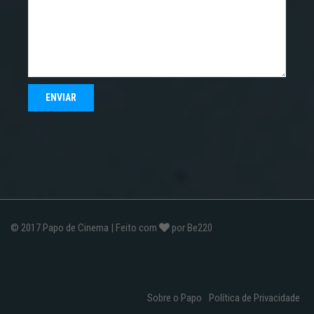
© 2017
Papo de Cinema
| Feito com
por
Be220
Sobre o Papo
Política de Privacidade