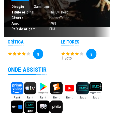
Direção
Sam Raimi
Título original
The Evil Dead
Gênero:
Horror/Terror
Ano:
1981
País de origem:
EUA
CRÍTICA
LEITORES
8
8
1 voto
ONDE ASSISTIR