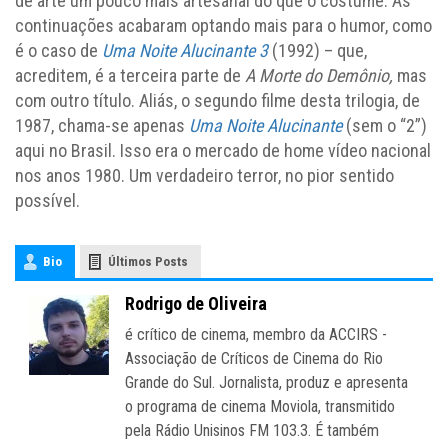
de arte um pouco mais artesanal do que o costume. As
continuações acabaram optando mais para o humor, como
é o caso de
Uma Noite Alucinante 3
(1992) – que,
acreditem, é a terceira parte de
A Morte do Demônio,
mas
com outro título. Aliás, o segundo filme desta trilogia, de
1987, chama-se apenas
Uma Noite Alucinante
(sem o “2”)
aqui no Brasil. Isso era o mercado de home vídeo nacional
nos anos 1980. Um verdadeiro terror, no pior sentido
possível.
Bio
Últimos Posts
Rodrigo de Oliveira
é crítico de cinema, membro da ACCIRS -
Associação de Críticos de Cinema do Rio
Grande do Sul. Jornalista, produz e apresenta
o programa de cinema Moviola, transmitido
pela Rádio Unisinos FM 103.3. É também