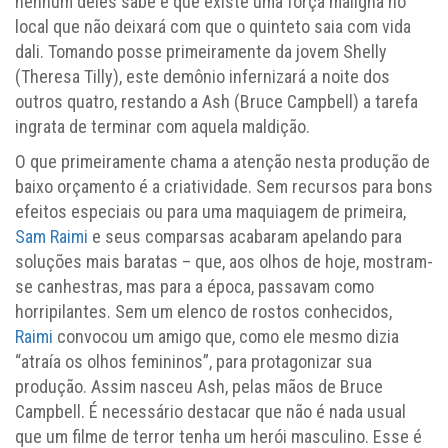
nenhum deles sabe é que existe uma força maligna no
local que não deixará com que o quinteto saia com vida
dali. Tomando posse primeiramente da jovem Shelly
(Theresa Tilly), este demônio infernizará a noite dos
outros quatro, restando a Ash (Bruce Campbell) a tarefa
ingrata de terminar com aquela maldição.
O que primeiramente chama a atenção nesta produção de
baixo orçamento é a criatividade. Sem recursos para bons
efeitos especiais ou para uma maquiagem de primeira,
Sam Raimi
e seus comparsas acabaram apelando para
soluções mais baratas – que, aos olhos de hoje, mostram-
se canhestras, mas para a época, passavam como
horripilantes. Sem um elenco de rostos conhecidos,
Raimi
convocou um amigo que, como ele mesmo dizia
“atraía os olhos femininos”, para protagonizar sua
produção. Assim nasceu Ash, pelas mãos de Bruce
Campbell. É necessário destacar que não é nada usual
que um filme de terror tenha um herói masculino. Esse é