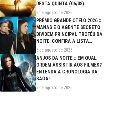
DESTA QUINTA (06/08)
6 de agosto de 2026
PRÊMIO GRANDE OTELO 2026 ::
MANAS E O AGENTE SECRETO
DIVIDEM PRINCIPAL TROFÉU DA
NOITE. CONFIRA A LISTA
COMPLETA DE...
5 de agosto de 2026
ANJOS DA NOITE :: EM QUAL
ORDEM ASSISTIR AOS FILMES?
ENTENDA A CRONOLOGIA DA
SAGA!
5 de agosto de 2026