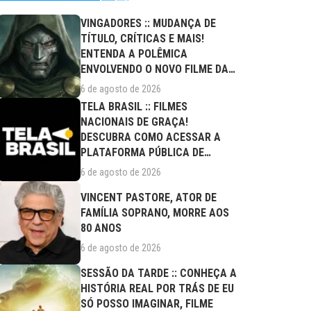
VINGADORES :: MUDANÇA DE
TÍTULO, CRÍTICAS E MAIS!
ENTENDA A POLÊMICA
ENVOLVENDO O NOVO FILME DA
MARVEL
6 de agosto de 2026
TELA BRASIL :: FILMES
NACIONAIS DE GRAÇA!
DESCUBRA COMO ACESSAR A
PLATAFORMA PÚBLICA DE
STREAMING
6 de agosto de 2026
VINCENT PASTORE, ATOR DE
FAMÍLIA SOPRANO, MORRE AOS
80 ANOS
6 de agosto de 2026
SESSÃO DA TARDE :: CONHEÇA A
HISTÓRIA REAL POR TRÁS DE EU
SÓ POSSO IMAGINAR, FILME