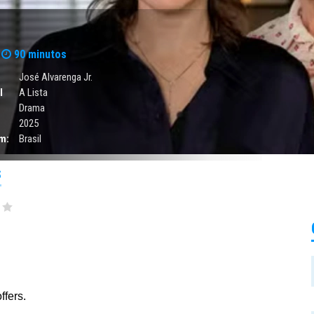
90 minutos
José Alvarenga Jr.
l
A Lista
Drama
2025
m:
Brasil
S