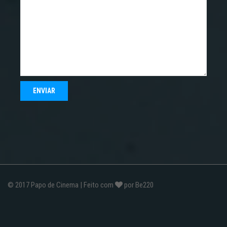
© 2017
Papo de Cinema
| Feito com
por
Be220