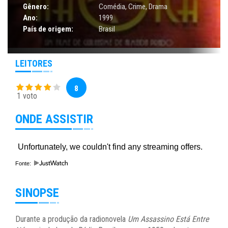
Gênero:
Comédia
,
Crime
,
Drama
Ano:
1999
País de origem:
Brasil
LEITORES
8
1 voto
ONDE ASSISTIR
Fonte:
SINOPSE
Durante a produção da radionovela
Um Assassino Está Entre