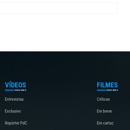
VÍDEOS
FILMES
Entrevistas
Críticas
Exclusivo
Em breve
Repórter PdC
Em cartaz