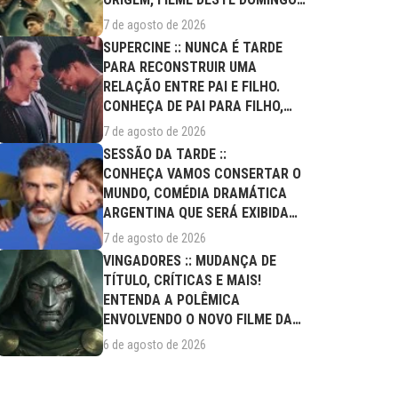
(09/08)
7 de agosto de 2026
SUPERCINE :: NUNCA É TARDE
PARA RECONSTRUIR UMA
RELAÇÃO ENTRE PAI E FILHO.
CONHEÇA DE PAI PARA FILHO,
FILME DESTE...
7 de agosto de 2026
SESSÃO DA TARDE ::
CONHEÇA VAMOS CONSERTAR O
MUNDO, COMÉDIA DRAMÁTICA
ARGENTINA QUE SERÁ EXIBIDA
NESTA SEXTA (07/08)
7 de agosto de 2026
VINGADORES :: MUDANÇA DE
TÍTULO, CRÍTICAS E MAIS!
ENTENDA A POLÊMICA
ENVOLVENDO O NOVO FILME DA
MARVEL
6 de agosto de 2026