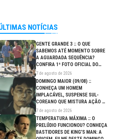
ÚLTIMAS NOTÍCIAS
GENTE GRANDE 3 :: O QUE
SABEMOS ATÉ MOMENTO SOBRE
A AGUARDADA SEQUÊNCIA?
CONFIRA 1ª FOTO OFICIAL DO
ELENCO!
7 de agosto de 2026
DOMINGO MAIOR (09/08) ::
CONHEÇA UM HOMEM
IMPLACÁVEL, SUSPENSE SUL-
COREANO QUE MISTURA AÇÃO E
DRAMA FAMILIAR
7 de agosto de 2026
TEMPERATURA MÁXIMA :: O
PRELÚDIO FUNCIONOU? CONHEÇA
BASTIDORES DE KING’S MAN: A
ORIGEM, FILME DESTE DOMINGO