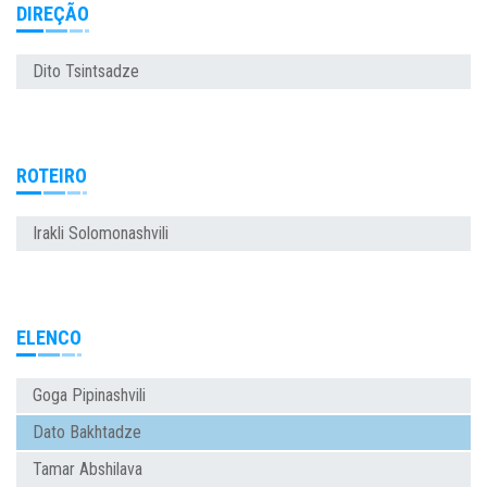
DIREÇÃO
Dito Tsintsadze
ROTEIRO
Irakli Solomonashvili
ELENCO
Goga Pipinashvili
Dato Bakhtadze
Tamar Abshilava