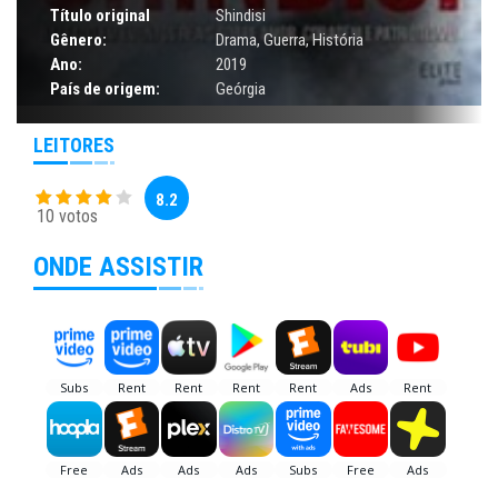
Título original
Shindisi
Gênero:
Drama
,
Guerra
,
História
Ano:
2019
País de origem:
Geórgia
LEITORES
8.2
10 votos
ONDE ASSISTIR