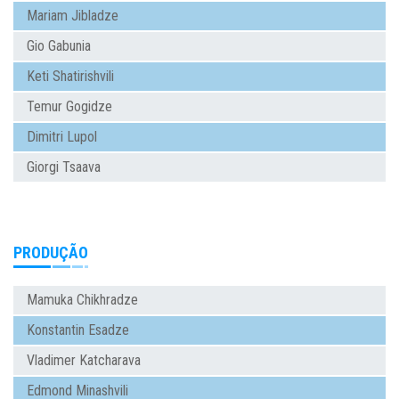
Mariam Jibladze
Gio Gabunia
Keti Shatirishvili
Temur Gogidze
Dimitri Lupol
Giorgi Tsaava
PRODUÇÃO
Mamuka Chikhradze
Konstantin Esadze
Vladimer Katcharava
Edmond Minashvili