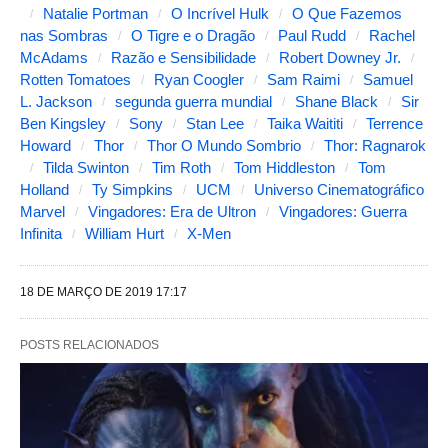
o
Natalie Portman
O Incrível Hulk
O Que Fazemos
n
nas Sombras
O Tigre e o Dragão
Paul Rudd
Rachel
McAdams
Razão e Sensibilidade
Robert Downey Jr.
t
Rotten Tomatoes
Ryan Coogler
Sam Raimi
Samuel
e
L. Jackson
segunda guerra mundial
Shane Black
Sir
ú
Ben Kingsley
Sony
Stan Lee
Taika Waititi
Terrence
Howard
Thor
Thor O Mundo Sombrio
Thor: Ragnarok
d
Tilda Swinton
Tim Roth
Tom Hiddleston
Tom
o
Holland
Ty Simpkins
UCM
Universo Cinematográfico
a
Marvel
Vingadores: Era de Ultron
Vingadores: Guerra
Infinita
William Hurt
X-Men
b
a
18 DE MARÇO DE 2019 17:17
i
x
POSTS RELACIONADOS
o
.