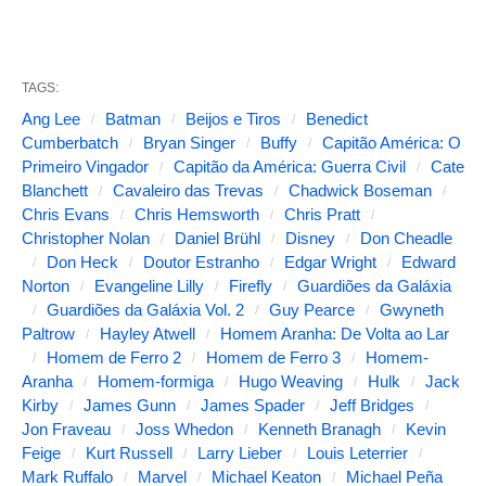
i
n
TAGS:
t
Ang Lee
Batman
Beijos e Tiros
Benedict
e
Cumberbatch
Bryan Singer
Buffy
Capitão América: O
s
Primeiro Vingador
Capitão da América: Guerra Civil
Cate
Blanchett
Cavaleiro das Trevas
Chadwick Boseman
a
Chris Evans
Chris Hemsworth
Chris Pratt
l
Christopher Nolan
Daniel Brühl
Disney
Don Cheadle
t
Don Heck
Doutor Estranho
Edgar Wright
Edward
Norton
Evangeline Lilly
Firefly
Guardiões da Galáxia
e
Guardiões da Galáxia Vol. 2
Guy Pearce
Gwyneth
r
Paltrow
Hayley Atwell
Homem Aranha: De Volta ao Lar
a
Homem de Ferro 2
Homem de Ferro 3
Homem-
Aranha
Homem-formiga
Hugo Weaving
Hulk
Jack
m
Kirby
James Gunn
James Spader
Jeff Bridges
o
Jon Fraveau
Joss Whedon
Kenneth Branagh
Kevin
c
Feige
Kurt Russell
Larry Lieber
Louis Leterrier
Mark Ruffalo
Marvel
Michael Keaton
Michael Peña