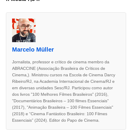
A
s
d
u
Marcelo Müller
a
s
Jornalista, professor e crítico de cinema membro da
ABRACCINE (Associação Brasileira de Críticos de
a
Cinema,). Ministrou cursos na Escola de Cinema Darcy
b
Ribeiro/RJ, na Academia Internacional de Cinema/RJ e
a
em diversas unidades Sesc/RJ. Participou como autor
dos livros "100 Melhores Filmes Brasileiros" (2016),
s
"Documentários Brasileiros – 100 filmes Essenciais"
s
(2017), "Animação Brasileira – 100 Filmes Essenciais"
e
(2018) e “Cinema Fantástico Brasileiro: 100 Filmes
Essenciais” (2024). Editor do Papo de Cinema.
g
u