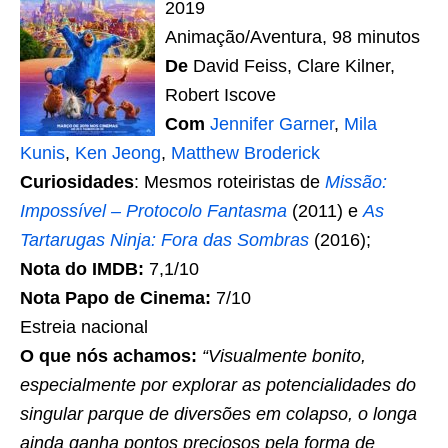
2019
Animação/Aventura, 98 minutos
De
David Feiss, Clare Kilner,
Robert Iscove
Com
Jennifer Garner
,
Mila
Kunis
,
Ken Jeong
,
Matthew Broderick
Curiosidades
: Mesmos roteiristas de
Missão:
Impossível – Protocolo Fantasma
(2011) e
As
Tartarugas Ninja: Fora das Sombras
(2016);
Nota do IMDB:
7,1/10
Nota Papo de Cinema:
7/10
Estreia nacional
O que nós achamos:
“Visualmente bonito,
especialmente por explorar as potencialidades do
singular parque de diversões em colapso, o longa
ainda ganha pontos preciosos pela forma de