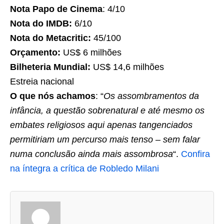
Nota Papo de Cinema
: 4/10
Nota do IMDB:
6/10
Nota do Metacritic:
45/100
Orçamento:
US$ 6 milhões
Bilheteria Mundial:
US$ 14,6 milhões
Estreia nacional
O que nós achamos
: “
Os assombramentos da
infância, a questão sobrenatural e até mesmo os
embates religiosos aqui apenas tangenciados
permitiriam um percurso mais tenso – sem falar
numa conclusão ainda mais assombrosa
“.
Confira
na íntegra a crítica de Robledo Milani
A
s