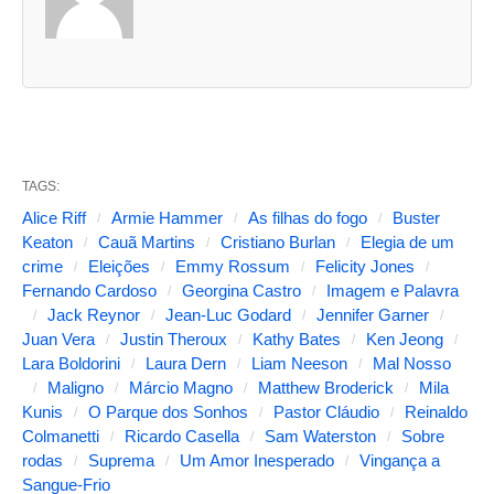
d
u
a
s
a
b
TAGS:
a
Alice Riff
Armie Hammer
As filhas do fogo
Buster
s
Keaton
Cauã Martins
Cristiano Burlan
Elegia de um
crime
Eleições
Emmy Rossum
Felicity Jones
s
Fernando Cardoso
Georgina Castro
Imagem e Palavra
e
Jack Reynor
Jean-Luc Godard
Jennifer Garner
g
Juan Vera
Justin Theroux
Kathy Bates
Ken Jeong
Lara Boldorini
Laura Dern
Liam Neeson
Mal Nosso
u
Maligno
Márcio Magno
Matthew Broderick
Mila
i
Kunis
O Parque dos Sonhos
Pastor Cláudio
Reinaldo
Colmanetti
Ricardo Casella
Sam Waterston
Sobre
n
rodas
Suprema
Um Amor Inesperado
Vingança a
t
Sangue-Frio