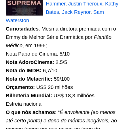
Hammer
,
Justin Theroux
,
Kathy
Bates
,
Jack Reynor
,
Sam
Waterston
Curiosidades
: Mesma diretora premiada com o
Emmy de Melhor Série Dramática por
Plantão
Médico
, em 1996;
Nota Papo de Cinema: 5/10
Nota AdoroCinema:
2,5/5
Nota do IMDB:
6,7/10
Nota do Metacritic:
59/100
Orçamento:
US$ 20 milhões
Bilheteria Mundial:
US$ 18,3 milhões
Estreia nacional
O que nós achamos
: “
É envolvente (ao menos
até certo ponto) e dono de méritos inegáveis, ao
mesmo tempo em que passa ao largo de