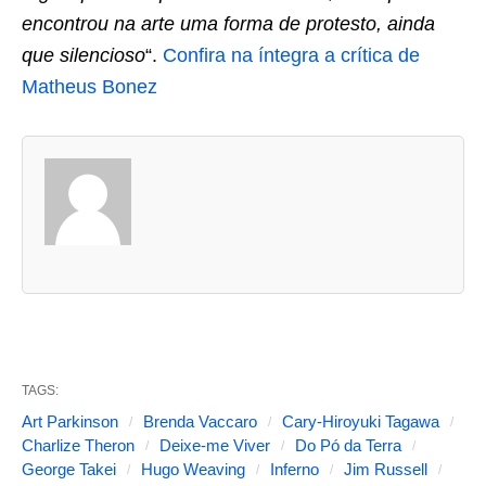
encontrou na arte uma forma de protesto, ainda
que silencioso
“.
Confira na íntegra a crítica de
Matheus Bonez
A
s
d
u
a
s
a
b
TAGS:
a
Art Parkinson
Brenda Vaccaro
Cary-Hiroyuki Tagawa
s
Charlize Theron
Deixe-me Viver
Do Pó da Terra
George Takei
Hugo Weaving
Inferno
Jim Russell
s