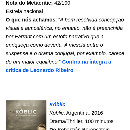
Nota do Metacritic:
42/100
Estreia nacional
O que nós achamos
: “
A bem resolvida concepção
visual e atmosférica, no entanto, não é preenchida
por Farrant com um estofo narrativo que a
enriqueça como deveria. A mescla entre o
suspense e o drama conjugal, por exemplo, carece
de um maior equilíbrio.
”
Confira na íntegra a
crítica de Leonardo Ribeiro
Kóblic
Koblic
, Argentina, 2016
Drama/Thriller, 100 minutos
De
Sebastián Borensztein