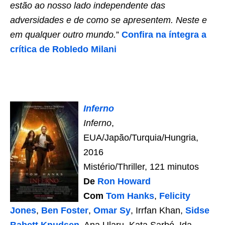
estão ao nosso lado independente das
adversidades e de como se apresentem. Neste e
em qualquer outro mundo.
”
Confira na íntegra a
crítica de Robledo Milani
Inferno
Inferno
,
EUA/Japão/Turquia/Hungria,
2016
Mistério/Thriller, 121 minutos
De
Ron Howard
Com
Tom Hanks
,
Felicity
Jones
,
Ben Foster
,
Omar Sy
, Irrfan Khan,
Sidse
Babett Knudsen
, Ana Ularu, Kata Sarbó, Ida