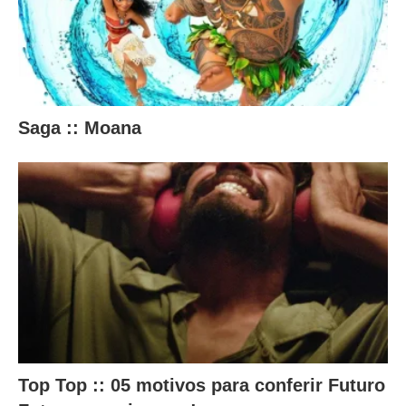
o
.
Saga :: Moana
Top Top :: 05 motivos para conferir Futuro