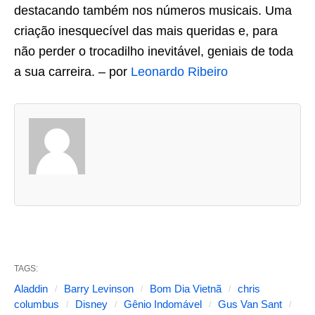
destacando também nos números musicais. Uma
criação inesquecível das mais queridas e, para
não perder o trocadilho inevitável, geniais de toda
a sua carreira. – por
Leonardo Ribeiro
A
s
d
u
a
s
a
b
TAGS:
a
Aladdin
Barry Levinson
Bom Dia Vietnã
chris
s
columbus
Disney
Gênio Indomável
Gus Van Sant