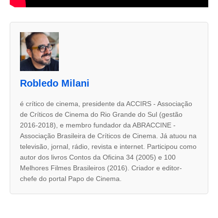
A
s
d
u
Robledo Milani
a
s
é crítico de cinema, presidente da ACCIRS - Associação
de Críticos de Cinema do Rio Grande do Sul (gestão
a
2016-2018), e membro fundador da ABRACCINE -
b
Associação Brasileira de Críticos de Cinema. Já atuou na
a
televisão, jornal, rádio, revista e internet. Participou como
autor dos livros Contos da Oficina 34 (2005) e 100
s
Melhores Filmes Brasileiros (2016). Criador e editor-
s
chefe do portal Papo de Cinema.
e
g