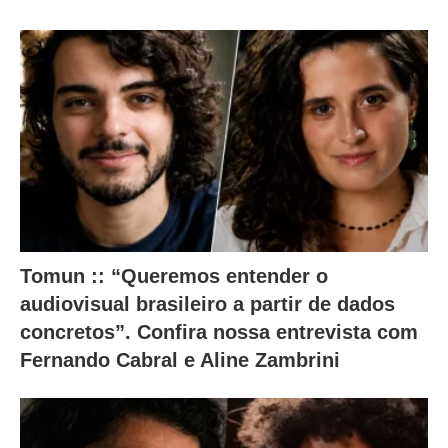
o
n
t
e
ú
d
o
a
b
a
Tomun :: “Queremos entender o
i
audiovisual brasileiro a partir de dados
concretos”. Confira nossa entrevista com
x
Fernando Cabral e Aline Zambrini
o
.