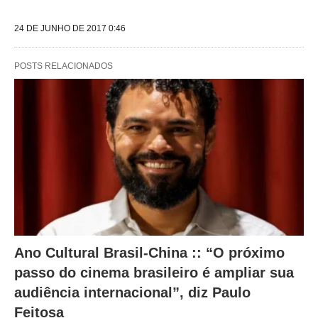
u
i
24 DE JUNHO DE 2017 0:46
n
t
POSTS RELACIONADOS
e
s
a
l
t
e
r
a
Ano Cultural Brasil-China :: “O próximo
m
passo do cinema brasileiro é ampliar sua
o
audiência internacional”, diz Paulo
c
Feitosa