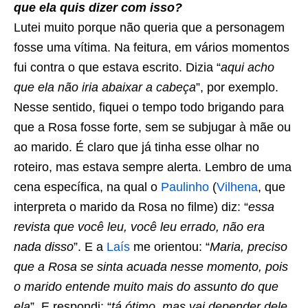
que ela quis dizer com isso?
Lutei muito porque não queria que a personagem
fosse uma vítima. Na feitura, em vários momentos
fui contra o que estava escrito. Dizia “
aqui acho
que ela não iria abaixar a cabeça
”, por exemplo.
Nesse sentido, fiquei o tempo todo brigando para
que a Rosa fosse forte, sem se subjugar à mãe ou
ao marido. É claro que já tinha esse olhar no
roteiro, mas estava sempre alerta. Lembro de uma
cena específica, na qual o
Paulinho
(
Vilhena
, que
interpreta o marido da Rosa no filme) diz: “
essa
revista que você leu, você leu errado, não era
nada disso
”. E a
Laís
me orientou: “
Maria, preciso
que a Rosa se sinta acuada nesse momento, pois
o marido entende muito mais do assunto do que
ela
”. E respondi: “
tá ótimo, mas vai depender dele.