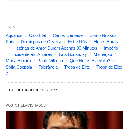
g
u
i
TAGS:
n
Aquarius
Caio Blat
Carlos Gerbase
Como Nossos
t
Pais
Domingos de Oliveira
Entre Nós
Flores Raras
Histórias de Amor Duram Apenas 90 Minutos
Império
e
Incidente em Antares
Laís Bodanzky
Malhação
s
Maria Ribeiro
Paulo Vilhena
Que Horas Ela Volta?
Sofia Coppola
Tolerância
Tropa de Elite
Tropa de Elite
a
2
l
t
30 DE OUTUBRO DE 2017 18:55
e
r
POSTS RELACIONADOS
a
m
o