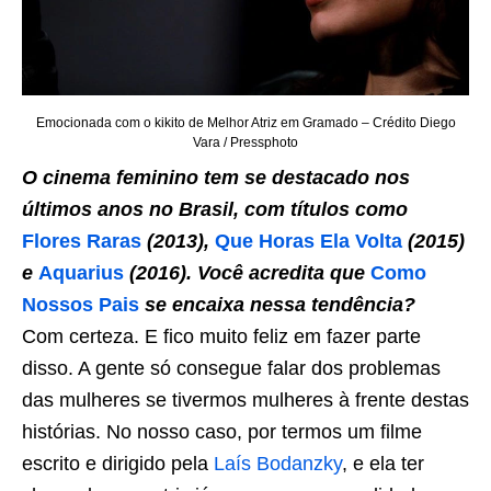
Emocionada com o kikito de Melhor Atriz em Gramado – Crédito Diego
Vara / Pressphoto
O cinema feminino tem se destacado nos
últimos anos no Brasil, com títulos como
Flores Raras
(2013),
Que Horas Ela Volta
(2015)
e
Aquarius
(2016). Você acredita que
Como
Nossos Pais
se encaixa nessa tendência?
Com certeza. E fico muito feliz em fazer parte
disso. A gente só consegue falar dos problemas
das mulheres se tivermos mulheres à frente destas
histórias. No nosso caso, por termos um filme
escrito e dirigido pela
Laís Bodanzky
, e ela ter