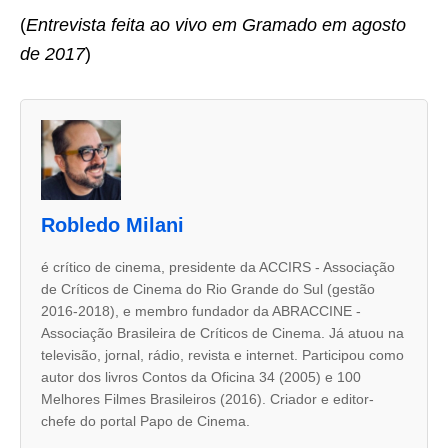
(
Entrevista feita ao vivo em Gramado em agosto
de 2017
)
A
s
d
u
Robledo Milani
a
s
é crítico de cinema, presidente da ACCIRS - Associação
de Críticos de Cinema do Rio Grande do Sul (gestão
a
2016-2018), e membro fundador da ABRACCINE -
b
Associação Brasileira de Críticos de Cinema. Já atuou na
a
televisão, jornal, rádio, revista e internet. Participou como
autor dos livros Contos da Oficina 34 (2005) e 100
s
Melhores Filmes Brasileiros (2016). Criador e editor-
s
chefe do portal Papo de Cinema.
e