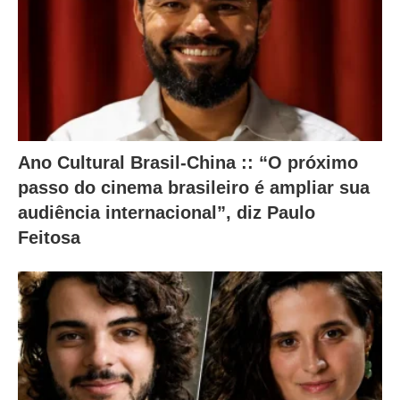
c
o
n
t
e
ú
Ano Cultural Brasil-China :: “O próximo
d
passo do cinema brasileiro é ampliar sua
audiência internacional”, diz Paulo
o
Feitosa
a
b
a
i
x
o
.