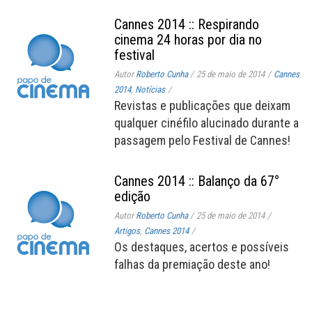
Cannes 2014 :: Respirando
cinema 24 horas por dia no
festival
Autor
Roberto Cunha
/
25 de maio de 2014
/
Cannes
2014
,
Notícias
/
Revistas e publicações que deixam
qualquer cinéfilo alucinado durante a
passagem pelo Festival de Cannes!
Cannes 2014 :: Balanço da 67°
edição
Autor
Roberto Cunha
/
25 de maio de 2014
/
Artigos
,
Cannes 2014
/
Os destaques, acertos e possíveis
falhas da premiação deste ano!