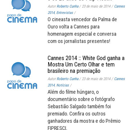
Autor
Roberto Cunha
/
23 de maio de 2014
/
Cannes
2014
,
Entrevistas
/
O cineasta vencedor da Palma de
Ouro volta a Cannes para
homenagem especial e conversa
com os jornalistas presentes!
Cannes 2014 :: White God ganha a
Mostra Um Certo Olhar e tem
brasileiro na premiação
Autor
Roberto Cunha
/
23 de maio de 2014
/
Cannes
2014
,
Notícias
/
Além do filme húngaro, o
documentário sobre o fotógrafo
Sebastião Salgado também foi
premiado. Confira os outros
ganhadores da mostra e do Prêmio
FIPRESCI.