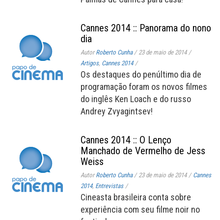
Cannes 2014 :: Panorama do nono
dia
Autor
Roberto Cunha
/
23 de maio de 2014
/
Artigos
,
Cannes 2014
/
Os destaques do penúltimo dia de
programação foram os novos filmes
do inglês Ken Loach e do russo
Andrey Zvyagintsev!
Cannes 2014 :: O Lenço
Manchado de Vermelho de Jess
Weiss
Autor
Roberto Cunha
/
23 de maio de 2014
/
Cannes
2014
,
Entrevistas
/
Cineasta brasileira conta sobre
experiência com seu filme noir no