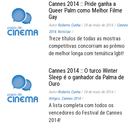
Cannes 2014 :: Pride ganha a
Queer Palm como Melhor Filme
Gay
Autor
Roberto Cunha
/
24 de maio de 2014
/
Cannes
2014
,
Notícias
/
Treze títulos de todas as mostras
competitivas concorriam ao prêmio
de melhor longa com temática lgbt!
Cannes 2014 :: O turco Winter
Sleep é o ganhador da Palma de
Ouro
Autor
Roberto Cunha
/
24 de maio de 2014
/
Artigos
,
Cannes 2014
/
A lista completa com todos os
vencedores do Festival de Cannes
2014!