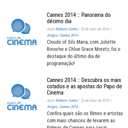
Cannes 2014 :: Panorama do
décimo dia
Autor
Roberto Cunha
/
23 de maio de 2014
/
Artigos
,
Cannes 2014
/
Clouds of Sils Maria, com Juliette
Binoche e Chloe Grace Moretz, foi o
destaque do último dia de
programação!
Cannes 2014 :: Descubra os mais
cotados e as apostas do Papo de
Cinema
Autor
Roberto Cunha
/
23 de maio de 2014
/
Artigos
,
Cannes 2014
/
Confira quais são os filmes e artistas
com mais chances de levarem as
Palmas de Cannes para casa!