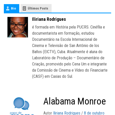
Bio
Últimos Posts
Iliriana Rodrigues
é formada em História pela PUCRS. Cinéfila e
Papo de Cinema
>
Articles by: Iliriana Rodrigues
documentarista em formação, estudou
Documentário na Escola Internacional de
Cinema e Televisão de San Antônio de los
Baños (EICTV), Cuba. Atualmente é aluna do
Laboratório de Produção – Documentário de
Criação, promovido pelo Cena Um e integrante
da Comissão de Cinema e Vídeo do Financiarte
(CASF) em Caxias do Sul.
Alabama Monroe
Autor
Iliriana Rodrigues
/
8 de outubro