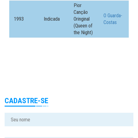
Pior
Canção
O Guarda-
1993
Indicada
Oringinal
Costas
(Queen of
the Night)
CADASTRE-SE