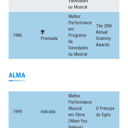
Variedades
ou Musical
Melhor
Performance
The 28th
em
Annual
1986
Programa
Premiada
Grammy
de
Awards
Variedades
ou Musical
ALMA
Melhor
Performance
Musical
O Príncipe
1999
Indicada
em Filme
do Egito
(When You
Believe)