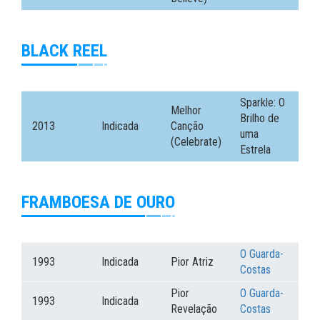
BLACK REEL
Sparkle: O
Melhor
Brilho de
2013
Indicada
Canção
uma
(Celebrate)
Estrela
FRAMBOESA DE OURO
O Guarda-
1993
Indicada
Pior Atriz
Costas
Pior
O Guarda-
1993
Indicada
Revelação
Costas