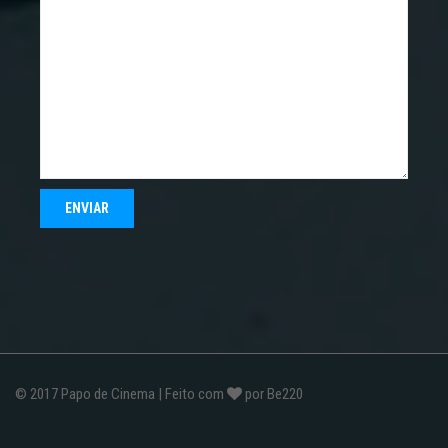
© 2017
Papo de Cinema
| Feito com
por
Be220