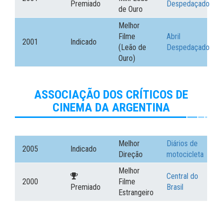
Premiado
Despedaçado
de Ouro
Melhor
Filme
Abril
2001
Indicado
(Leão de
Despedaçado
Ouro)
ASSOCIAÇÃO DOS CRÍTICOS DE
CINEMA DA ARGENTINA
Melhor
Diários de
2005
Indicado
Direção
motocicleta
Melhor
Central do
2000
Filme
Premiado
Brasil
Estrangeiro