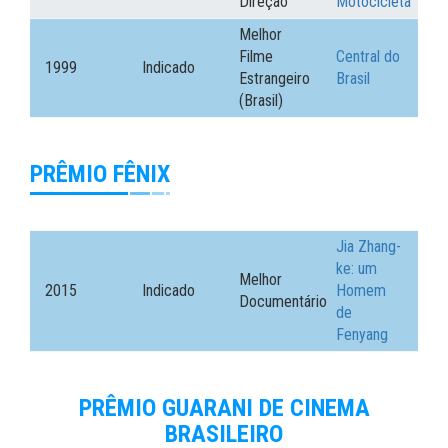
Direção
Motocicleta
Melhor
Filme
Central do
1999
Indicado
Estrangeiro
Brasil
(Brasil)
PRÊMIO FÊNIX
Jia Zhang-
ke: um
Melhor
2015
Indicado
Homem
Documentário
de
Fenyang
PRÊMIO GUARANI DE CINEMA
BRASILEIRO