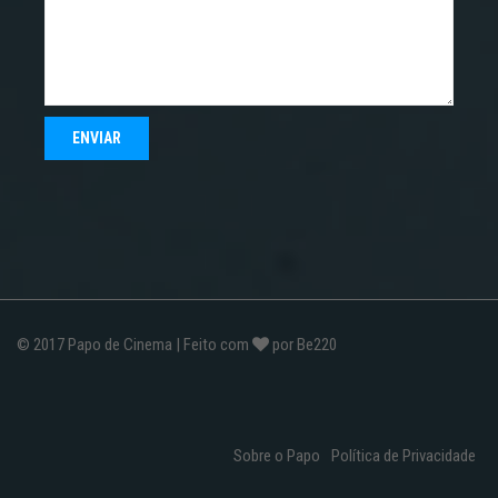
© 2017
Papo de Cinema
| Feito com
por
Be220
Sobre o Papo
Política de Privacidade