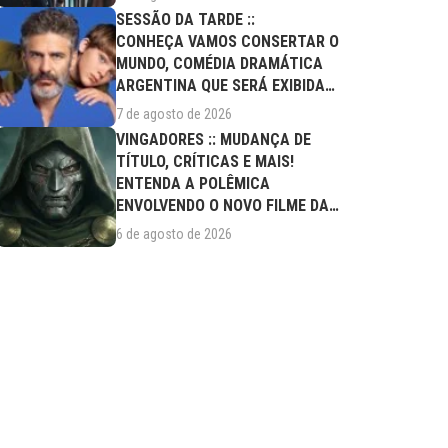
SESSÃO DA TARDE ::
CONHEÇA VAMOS CONSERTAR O
MUNDO, COMÉDIA DRAMÁTICA
ARGENTINA QUE SERÁ EXIBIDA
NESTA SEXTA (07/08)
7 de agosto de 2026
VINGADORES :: MUDANÇA DE
TÍTULO, CRÍTICAS E MAIS!
ENTENDA A POLÊMICA
ENVOLVENDO O NOVO FILME DA
MARVEL
6 de agosto de 2026