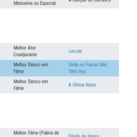
Minissérie ou Especial
Melhor Ator
Lincoln
Coadjuvante
Melhor Elenco em
Onde os Fracos Não
Filme
Têm Vez
Melhor Elenco em
A Última Noite
Filme
Melhor Filme (Palma de
Dívida de Honra