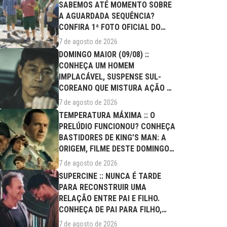
SABEMOS ATÉ MOMENTO SOBRE
A AGUARDADA SEQUÊNCIA?
CONFIRA 1ª FOTO OFICIAL DO
ELENCO!
7 de agosto de 2026
DOMINGO MAIOR (09/08) ::
CONHEÇA UM HOMEM
IMPLACÁVEL, SUSPENSE SUL-
COREANO QUE MISTURA AÇÃO E
DRAMA FAMILIAR
7 de agosto de 2026
TEMPERATURA MÁXIMA :: O
PRELÚDIO FUNCIONOU? CONHEÇA
BASTIDORES DE KING’S MAN: A
ORIGEM, FILME DESTE DOMINGO
(09/08)
7 de agosto de 2026
SUPERCINE :: NUNCA É TARDE
PARA RECONSTRUIR UMA
RELAÇÃO ENTRE PAI E FILHO.
CONHEÇA DE PAI PARA FILHO,
FILME DESTE...
7 de agosto de 2026