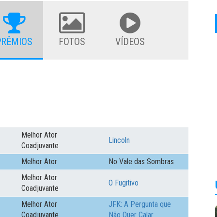
PRÊMIOS
FOTOS
VÍDEOS
Melhor Ator
Lincoln
Coadjuvante
Melhor Ator
No Vale das Sombras
Melhor Ator
O Fugitivo
Coadjuvante
Melhor Ator
JFK: A Pergunta que
Coadjuvante
Não Quer Calar