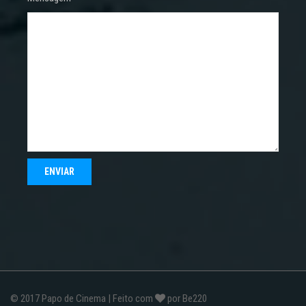
© 2017
Papo de Cinema
| Feito com
por
Be220