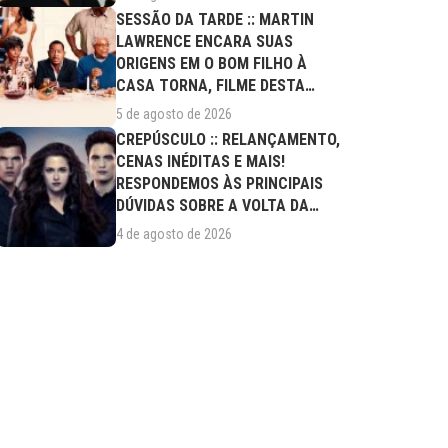
SESSÃO DA TARDE :: MARTIN
LAWRENCE ENCARA SUAS
ORIGENS EM O BOM FILHO À
CASA TORNA, FILME DESTA
QUARTA (05/08)
5 de agosto de 2026
CREPÚSCULO :: RELANÇAMENTO,
CENAS INÉDITAS E MAIS!
RESPONDEMOS ÀS PRINCIPAIS
DÚVIDAS SOBRE A VOLTA DA
SAGA AOS CINEMAS
4 de agosto de 2026