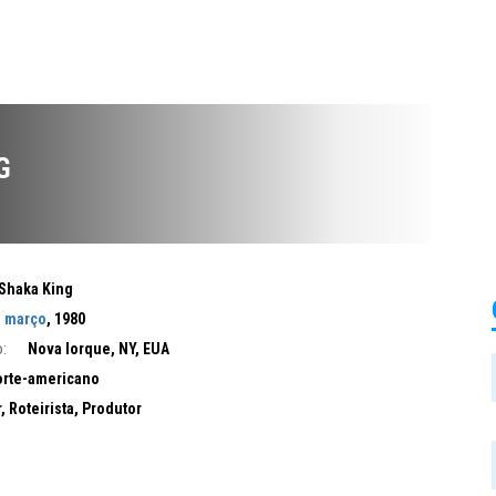
G
Shaka King
e março
, 1980
:
Nova Iorque, NY, EUA
rte-americano
r, Roteirista, Produtor