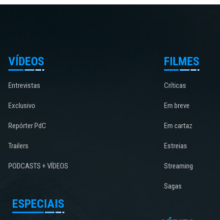
VÍDEOS
FILMES
Entrevistas
Críticas
Exclusivo
Em breve
Repórter PdC
Em cartaz
Trailers
Estreias
PODCASTS + VÍDEOS
Streaming
Sagas
ESPECIAIS