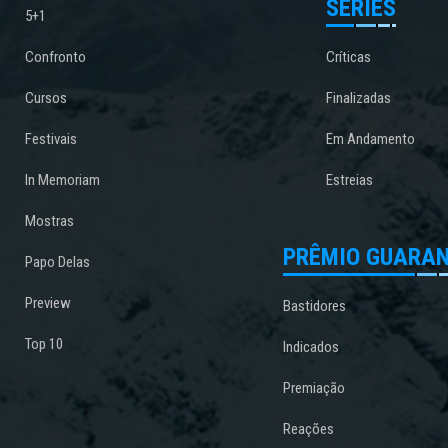
SÉRIES
5+1
Confronto
Críticas
Cursos
Finalizadas
Festivais
Em Andamento
In Memoriam
Estreias
Mostras
PRÊMIO GUARAN
Papo Delas
Preview
Bastidores
Top 10
Indicados
Premiação
Reações