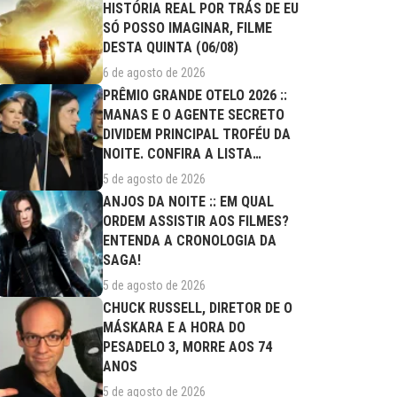
HISTÓRIA REAL POR TRÁS DE EU
SÓ POSSO IMAGINAR, FILME
DESTA QUINTA (06/08)
6 de agosto de 2026
PRÊMIO GRANDE OTELO 2026 ::
MANAS E O AGENTE SECRETO
DIVIDEM PRINCIPAL TROFÉU DA
NOITE. CONFIRA A LISTA
COMPLETA DE...
5 de agosto de 2026
ANJOS DA NOITE :: EM QUAL
ORDEM ASSISTIR AOS FILMES?
ENTENDA A CRONOLOGIA DA
SAGA!
5 de agosto de 2026
CHUCK RUSSELL, DIRETOR DE O
MÁSKARA E A HORA DO
PESADELO 3, MORRE AOS 74
ANOS
5 de agosto de 2026