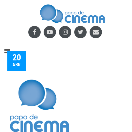
20
ABR