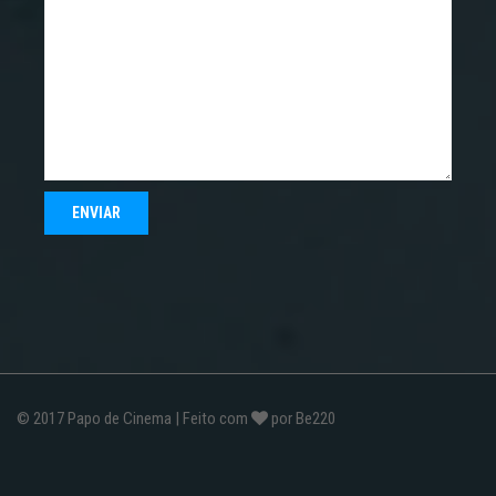
© 2017
Papo de Cinema
| Feito com
por
Be220