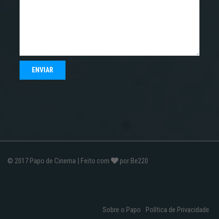
© 2017
Papo de Cinema
| Feito com
por
Be220
Sobre o Papo
Política de Privacidade