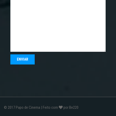
© 2017
Papo de Cinema
| Feito com
por
Be220