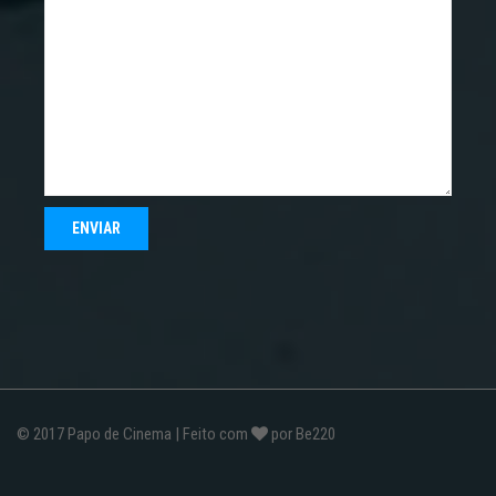
© 2017
Papo de Cinema
| Feito com
por
Be220